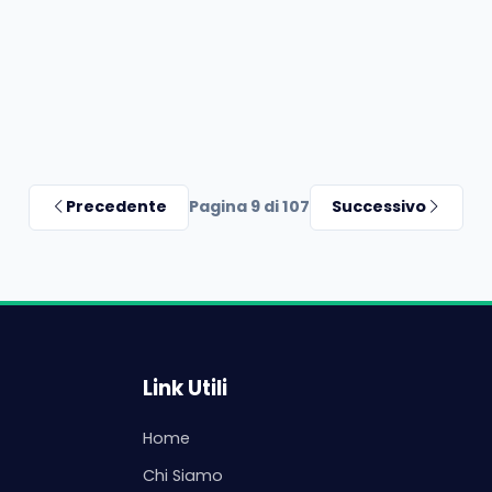
Precedente
Pagina 9 di 107
Successivo
Link Utili
Home
Chi Siamo