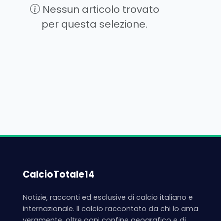
Nessun articolo trovato
per questa selezione.
CalcioTotale14
Notizie, racconti ed esclusive di calcio italiano e
internazionale. Il calcio raccontato da chi lo ama
veramente, oltre ogni confine geografico e di