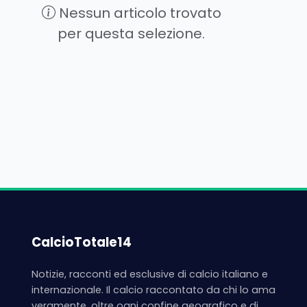
Nessun articolo trovato
per questa selezione.
CalcioTotale14
Notizie, racconti ed esclusive di calcio italiano e
internazionale. Il calcio raccontato da chi lo ama
veramente, oltre ogni confine geografico e di