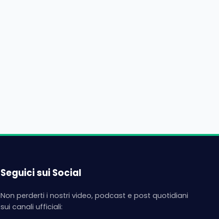
Seguici sui Social
Non perderti i nostri video, podcast e post quotidiani
sui canali ufficiali: