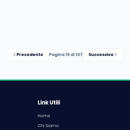
Precedente
Pagina 15 di 107
Successivo
Link Utili
Home
Chi Siamo