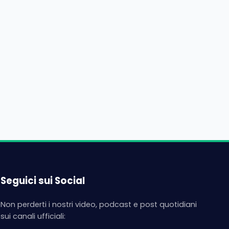
Seguici sui Social
Non perderti i nostri video, podcast e post quotidiani
sui canali ufficiali: