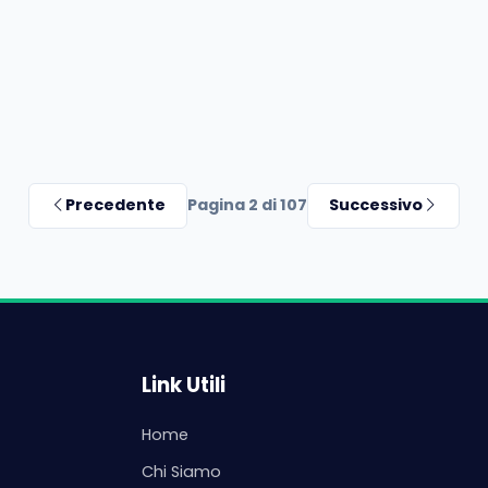
Precedente
Pagina 2 di 107
Successivo
Link Utili
Home
Chi Siamo