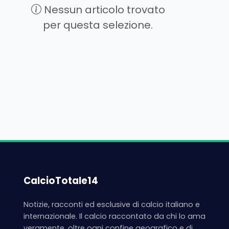
Nessun articolo trovato
per questa selezione.
CalcioTotale14
Notizie, racconti ed esclusive di calcio italiano e
internazionale. Il calcio raccontato da chi lo ama
veramente, oltre ogni confine geografico e di