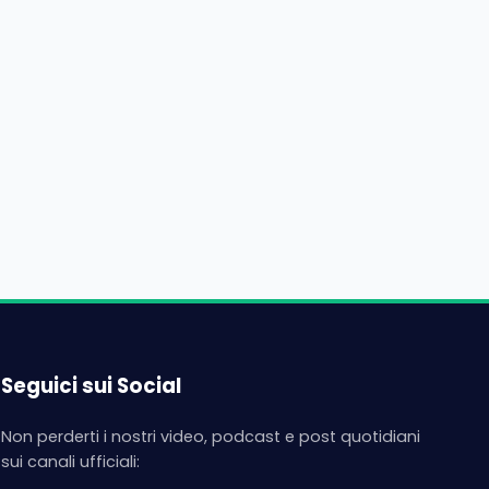
Seguici sui Social
Non perderti i nostri video, podcast e post quotidiani
sui canali ufficiali: