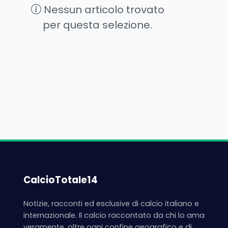
Nessun articolo trovato
per questa selezione.
CalcioTotale14
Notizie, racconti ed esclusive di calcio italiano e
internazionale. Il calcio raccontato da chi lo ama
veramente, oltre ogni confine geografico e di