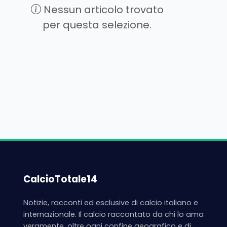
Nessun articolo trovato
per questa selezione.
CalcioTotale14
Notizie, racconti ed esclusive di calcio italiano e
internazionale. Il calcio raccontato da chi lo ama
veramente, oltre ogni confine geografico e di