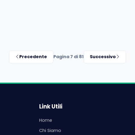
Precedente
Pagina 7 di 81
Successivo
Link Utili
Home
Chi Siamo