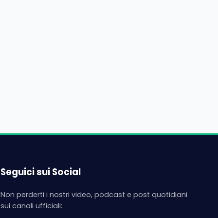
Seguici sui Social
Non perderti i nostri video, podcast e post quotidiani
sui canali ufficiali: