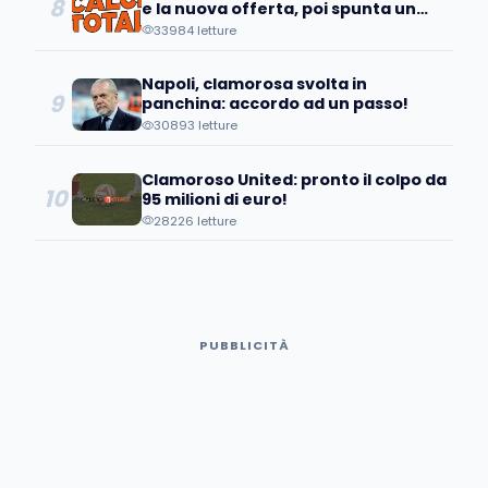
8
e la nuova offerta, poi spunta un
patto tra…
33984 letture
Napoli, clamorosa svolta in
9
panchina: accordo ad un passo!
30893 letture
Clamoroso United: pronto il colpo da
10
95 milioni di euro!
28226 letture
PUBBLICITÀ