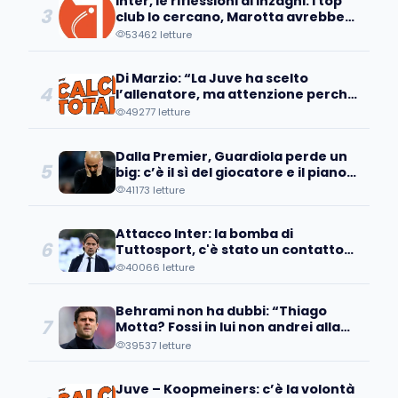
Inter, le riflessioni di Inzaghi: i top
3
club lo cercano, Marotta avrebbe
già individuato...
53462 letture
Di Marzio: “La Juve ha scelto
4
l’allenatore, ma attenzione perché
a Bologna sanno che...
49277 letture
Dalla Premier, Guardiola perde un
5
big: c’è il sì del giocatore e il piano
d’addio
41173 letture
Attacco Inter: la bomba di
6
Tuttosport, c'è stato un contatto
con un pupillo di Inzaghi!
40066 letture
Behrami non ha dubbi: “Thiago
7
Motta? Fossi in lui non andrei alla
Juve perché..."
39537 letture
Juve – Koopmeiners: c’è la volontà