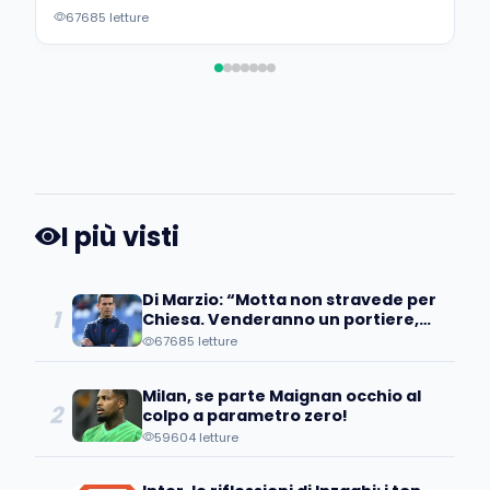
all’operazione…”
67685 letture
I più visti
Di Marzio: “Motta non stravede per
1
Chiesa. Venderanno un portiere,
occhio all’operazione…”
67685 letture
Milan, se parte Maignan occhio al
2
colpo a parametro zero!
59604 letture